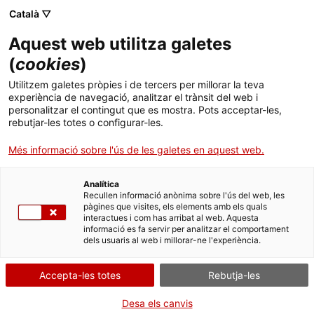
Català ▽
Aquest web utilitza galetes
(
cookies
)
Utilitzem galetes pròpies i de tercers per millorar la teva
experiència de navegació, analitzar el trànsit del web i
personalitzar el contingut que es mostra. Pots acceptar-les,
El Museu del Port de Tarragona, l’Espai Bombers de Barcelona i l’Espai
rebutjar-les totes o configurar-les.
Inici
Notícies
Cultural dels Canals d’Urgell s’incorporen al Sistema Territorial del
MNACTEC
Més informació sobre l'ús de les galetes en aquest web.
El Museu del Port de
Analítica
Recullen informació anònima sobre l'ús del web, les
Tarragona, l’Espai Bombers
pàgines que visites, els elements amb els quals
interactues i com has arribat al web. Aquesta
de Barcelona i l’Espai
informació es fa servir per analitzar el comportament
dels usuaris al web i millorar-ne l'experiència.
Cultural dels Canals
Accepta-les totes
Rebutja-les
d’Urgell s’incorporen al
Sistema Territorial del
Desa els canvis